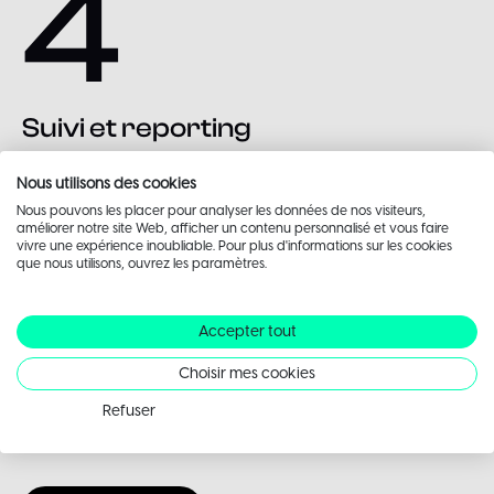
4
Suivi et reporting
Analyse des performances, indicateurs clés et
Nous utilisons des cookies
recommandations pour améliorer l’engagement et
Nous pouvons les placer pour analyser les données de nos visiteurs,
améliorer notre site Web, afficher un contenu personnalisé et vous faire
ajuster la stratégie.
vivre une expérience inoubliable. Pour plus d'informations sur les cookies
que nous utilisons, ouvrez les paramètres.
Accepter tout
Choisir mes cookies
Nos
références
Refuser
Quelques
projets
liés