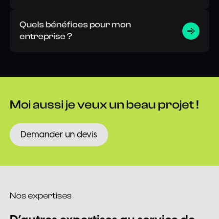
Quels bénéfices pour mon
entreprise ?
Moi
aussi
je
veux
un
beau
projet
!
Demander un devis
Nos expertises