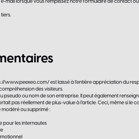
e-mail lorsque vous remplissez notre formulaire de contact ou
tiers.
entaires
s://www.peexeo.com/
est laissé à l’entière appréciation du r
 compréhension des visiteurs.
 pseudo ou nom de son entreprise. Il peut également renseigner
tait pas réellement de plus-value à l’article. Ceci, même si le 
e modéré ou supprimé :
le pour les internautes
le
omotionnel