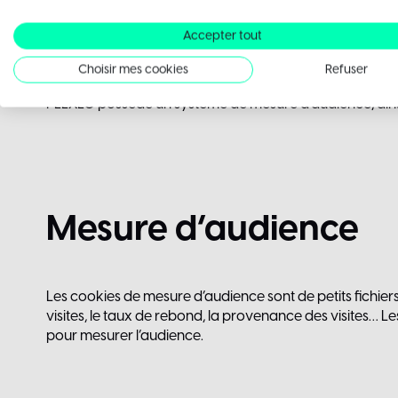
Lors de vos visites sur notre site, des cookies peuvent êt
Accepter tout
Les internautes doivent être informés et donner leur co
disposer d’une possibilité de choisir de ne pas être tracés l
Choisir mes cookies
Refuser
Le refus d’installation d’un cookie peut entraîner l’impos
PEEXEO possède un système de mesure d’audience, ainsi
Mesure
d’audience
Les cookies de mesure d’audience sont de petits fichiers q
visites, le taux de rebond, la provenance des visites… Le
pour mesurer l’audience.