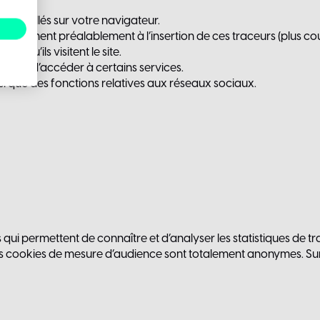
re installés sur votre navigateur.
nsentement préalablement à l’insertion de ces traceurs (plus c
orsqu’ils visitent le site.
sibilité d’accéder à certains services.
 que des fonctions relatives aux réseaux sociaux.
ui permettent de connaître et d’analyser les statistiques de trafi
s cookies de mesure d’audience sont totalement anonymes. Sur ce 