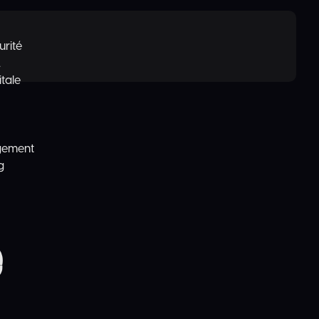
urité
L
itale
gement
g
e