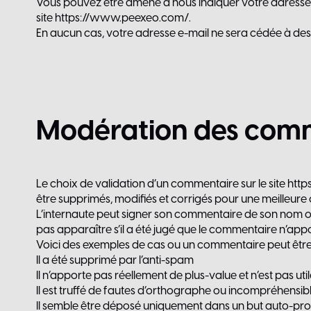
Vous pouvez être amené à nous indiquer votre adresse 
site
https://www.peexeo.com/
.
En aucun cas, votre adresse e-mail ne sera cédée à des 
Modération
des
comm
Le choix de validation d’un commentaire sur le site
http
être supprimés, modifiés et corrigés pour une meilleure
L’internaute peut signer son commentaire de son nom ou
pas apparaître s’il a été jugé que le commentaire n’appor
Voici des exemples de cas ou un commentaire peut êtr
Il a été supprimé par l’anti-spam
Il n’apporte pas réellement de plus-value et n’est pas uti
Il est truffé de fautes d’orthographe ou incompréhensib
Il semble être déposé uniquement dans un but auto-pr