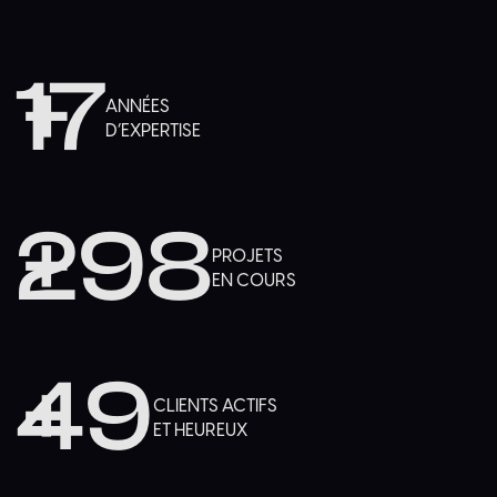
17
+
ANNÉES
D’EXPERTISE
298
+
PROJETS
EN COURS
49
+
CLIENTS ACTIFS
ET HEUREUX