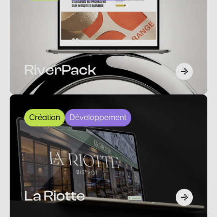
RiverPack
Création
Développement
La Riotte