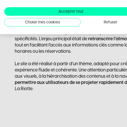
digitale
Accepter tout
Choisir mes cookies
Refuser
L’approche a consisté à structurer les contenus de maniè
mettre en avant le concept du bistrot, son positionneme
spécificités. L’enjeu principal était de
retranscrire l’atm
tout en facilitant l’accès aux informations clés comme la
horaires ou les réservations.
Le site a été réalisé à partir d’un thème, adapté pour cr
expérience fluide et cohérente. Une attention particuliè
aux visuels, à la hiérarchisation des contenus et à la nav
permettre aux utilisateurs de se projeter rapidement d
La Riotte.