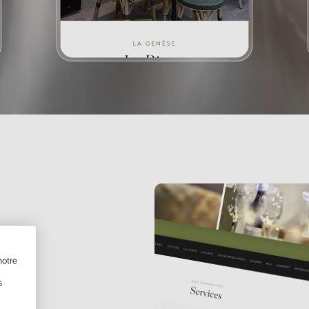
notre
ce
s