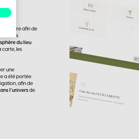
re claire afin de
nt et ses
osphère du lieu
 carte, les
éer une
re a été portée
igation, afin de
ans l’univers
de