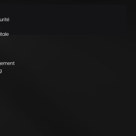
urité
L
itale
gement
g