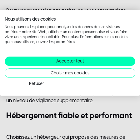
Pour une
protection proactive
, nous recommandons
l’utilisation de WP Activity Log, qui permet de surveiller en
Nous utilisons des cookies
temps réel l’activité de votre site (connexions,
Nous pouvons les placer pour analyser les données de nos visiteurs,
modifications, tentatives suspectes).
améliorer notre site Web, afficher un contenu personnalisé et vous faire
vivre une expérience inoubliable. Pour plus d'informations sur les cookies
que nous utilisons, ouvrez les paramètres.
Le plugin maison Peexeo
Chez Peexeo, nous avons également développé un
Accepter tout
plugin maison pour
sécuriser l’accès à votre interface
d’administration
, offrant des fonctionnalités similaires à
Choisir mes cookies
WPS Hide Login, mais adaptées à nos standards de
Refuser
sécurité.
Ces outils complètent les bonnes pratiques en ajoutant
un niveau de vigilance supplémentaire.
Hébergement
fiable
et
performant
Choisissez un hébergeur qui propose des mesures de